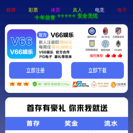
问鼎pg平台-免费下载
Menu
-
首页
联系我们
联系我们
问鼎pg平台
电话：
027-50189997 / 027-50189996
地址：湖北武汉市江夏区高科园三路89号 武汉合
成生物创新中心