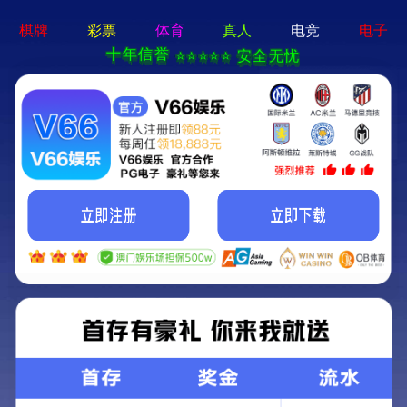
问鼎pg平台-免费下载
Menu
嘉必优团队
董事长寄语
嘉必优作为中国第一家 ARA 研发生产企业，自创立迄今始终秉持着守护人类
营养与健康的初心使命。
千里之行，始于足下，嘉必优将在未来的每一步行动中，切实践行绿色低
碳、普惠包容的可持续发展之路。我们将以科技创新为核心驱动力，为客户
提供优质的产品和创新的解决方案，实现高质量的增长和可持续的发展,为包
括客户、员工、股东和所有相关方创造长期价值；努力成为一家真正滋养全
球生命的社会型企业。